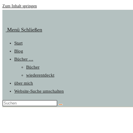
Zum Inhalt springen
Menü
Schließen
Start
Blog
Bücher …
Bücher
wiederentdeckt
über mich
Website-Suche umschalten